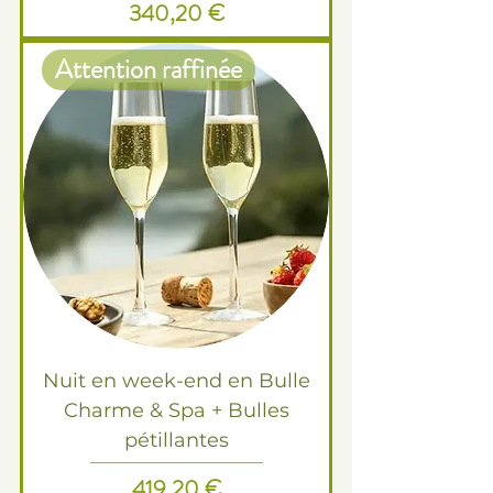
Prix
340,20 €
Attention raffinée
Nuit en week-end en Bulle
Charme & Spa + Bulles
pétillantes
Prix
419,20 €