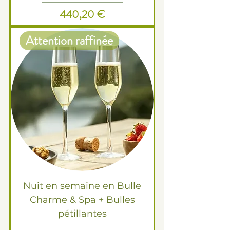
Prix
440,20 €
Attention raffinée
Nuit en semaine en Bulle
Charme & Spa + Bulles
pétillantes