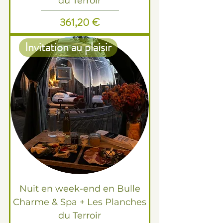
du Terroir
Prix
361,20 €
Invitation au plaisir
Nuit en week-end en Bulle
Charme & Spa + Les Planches
du Terroir