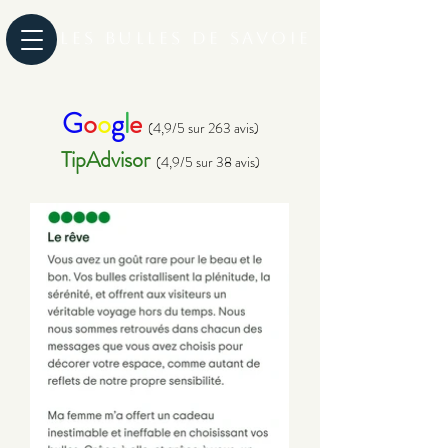
Les Bulles de Savoie
G
o
o
g
l
e
(4,9/5 sur 263 avis)
TipAdvisor
(4,9/5 sur 38 avis)