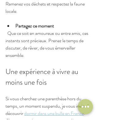
Ramenez vos déchets et respectez la faune 
locale.
Partagez ce moment
  Que ce soit en amoureux ou entre amis, ces 
instants sont précieux. Prenez le temps de 
discuter, de rêver, de vous émerveiller 
ensemble.
Une expérience à vivre au 
moins une fois
Si vous cherchez une parenthèse hors du 
temps, un moment suspendu, je vous invite à 
découvrir 
dormir dans une bulle en France
. 
C’est une expérience unique, qui mêle 
confort, nature et poésie. Vous vous 
réveillerez avec le chant des oiseaux, le soleil 